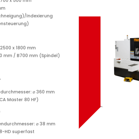
 700 x 500 mm
 mm
chneigung)/Indexierung
sensteuerung)
 2500 x 1800 mm
00 mm / B700 mm (Spindel)
r
ttdurchmesser: ⌀ 360 mm
CA Master 80 HF)
)
gendurchmesser: ⌀ 38 mm
8-HD superfast