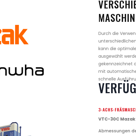
VERSCHI
MASCHIN
Durch die Verwe
unterschiedliche
kann die optimal
ausgewählt werd
gekennzeichnet d
mit automatische
schnelle Ausführ
VERFÜ
3-ACHS-FRÄSMASC
VTC-30C Mazak
Abmessungen des