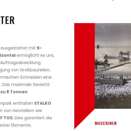
ETER
 ausgestattet mit
5-
izontal
ermöglicht es uns,
Auftragsabwicklung
tigung von Großbauteilen,
rmischen Schneiden eine
n. Das maximale Gewicht
s zu 8 Tonnen
.
npark enthalten
STALKO
 von Herstellern wie
F TOS.
Dies garantiert die
MASCHINEN
ester Elemente.