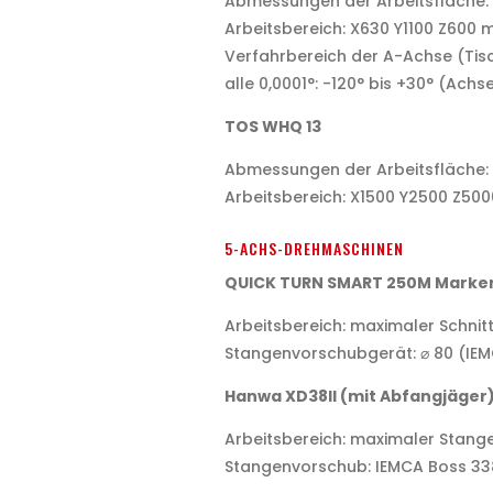
Abmessungen der Arbeitsfläche:
Arbeitsbereich: X630 Y1100 Z600
Verfahrbereich der A-Achse (Tis
alle 0,0001°: -120° bis +30° (Ach
TOS WHQ 13
Abmessungen der Arbeitsfläche:
Arbeitsbereich: X1500 Y2500 Z50
5-ACHS-DREHMASCHINEN
QUICK TURN SMART 250M Marke
Arbeitsbereich: maximaler Schni
Stangenvorschubgerät: ⌀ 80 (IEM
Hanwa XD38II (mit Abfangjäger
Arbeitsbereich: maximaler Stan
Stangenvorschub: IEMCA Boss 33