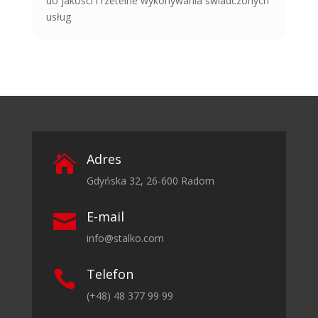
do jakości i rzetelne wykonywania świadczonych
usług
Adres

Gdyńska 32, 26-600 Radom
E-mail

info@stalko.com
Telefon

(+48) 48 377 99 99