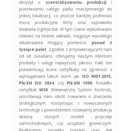
decyzja o
scentralizowaniu produkcji
i
przeniesieniu całego parku maszynowego do
jednej lokalizacji, co jeszcze bardziej podniosło
moce produkcyjne firmy oraz usprawniło
działania logistyczne. W tym czasie wybudowano
również na terenie zakładu, magazyn wysokiego
składowania mogący pomieścić
ponad 3
tysiące palet
. Zgodnie z przyświecającymi nam
od lat zasadami, oferujemy naszym Klientom
produkty i usługi najwyższej jakości. Fakt ten
potwierdzają liczne certyfikaty na zgodność z
wymaganiami takich norm jak:
ISO 9001:2015
,
PN-EN ISO 3834
, czy
PN-EN 1090
. Ponadto
certyfikat
WSK
(Wewnętrzny System Kontroli),
umożliwiają nam obrót towarami o znaczeniu
strategicznym. Korzystając z nowoczesnych
technologii z powodzeniem rozwijamy produkcję
własną różnych modeli przyczep
samochodowych, czy urządzeń grzewczych.
Realizujemy projekty maszyn oraz linii