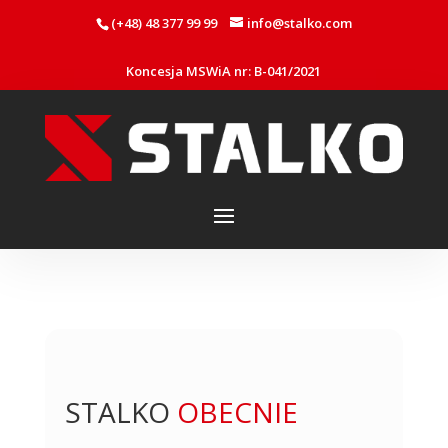
(+48) 48 377 99 99
info@stalko.com
Koncesja MSWiA nr: B-041/2021
STALKO 
OBECNIE