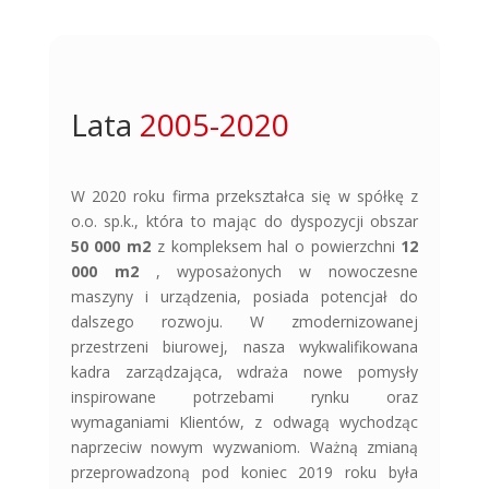
Lata 
2005-2020
W 2020 roku firma przekształca się w spółkę z
o.o. sp.k., która to mając do dyspozycji obszar
50 000 m
2
z kompleksem hal o powierzchni
12
000 m
2
, wyposażonych w nowoczesne
maszyny i urządzenia, posiada potencjał do
dalszego rozwoju. W zmodernizowanej
przestrzeni biurowej, nasza wykwalifikowana
kadra zarządzająca, wdraża nowe pomysły
inspirowane potrzebami rynku oraz
wymaganiami Klientów, z odwagą wychodząc
naprzeciw nowym wyzwaniom. Ważną zmianą
przeprowadzoną pod koniec 2019 roku była